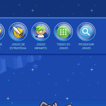
DE
JOGOS DE
JOGOS
TODOS OS
PESQUISAR
E
ESTRATÉGIA
INFANTIS
JOGOS
JOGOS