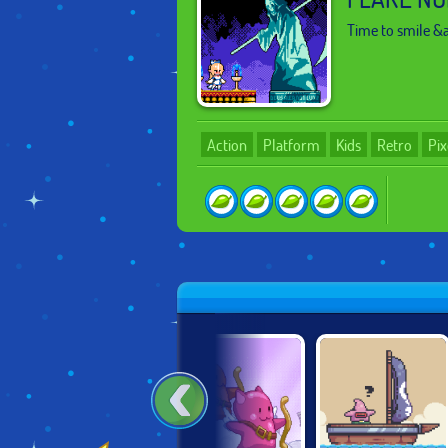
Time to smile &a
Action
Platform
Kids
Retro
Pix