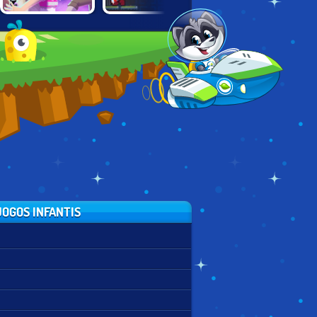
ZOMBIES: QUEST
KIM POSSIBLE:
NUCLEAR BLAZE
FOR THE
MISSION
MOONSTONE
IMPROBABLE
OGOS INFANTIS