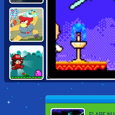
NUCLEAR BLAZE
THUNDERCATS
ROAR: LION-O'S
QUEST
SUPER RYONA
WORLD
FLARE NU