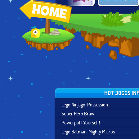
INSOMNIA:
TWIN SHOT 2:
RINGO STARFISH
SLEEPLESS
GOOD 'N EVIL
JOURNEYS
HOT JOGOS IN
Lego Ninjago: Possession
Super Hero Brawl
Powerpuff Yourself!
Lego Batman: Mighty Micros