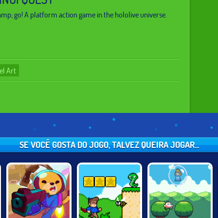
mp; go! A platform action game in the hololive universe.
el Art
SE VOCÊ GOSTA DO JOGO, TALVEZ QUEIRA JOGAR...