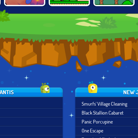
GOODBOY
SUPER STEVE
SUPER ONION
GALAXY
WORLD
BOY
FANTIS
NEW J
Smurfs' Village Cleaning
Black Stallion Cabaret
Panic Porcupine
One Escape