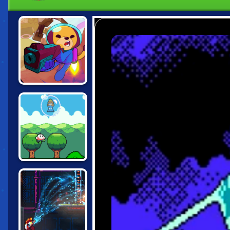
GOODBOY
GALAXY
SUPER ONION
BOY