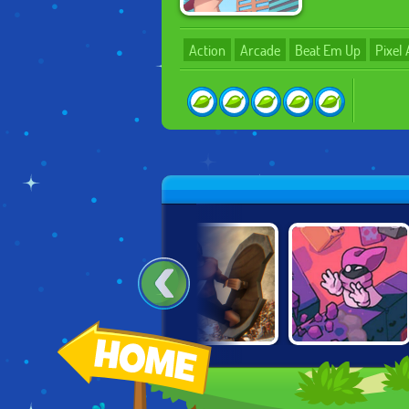
Action
Arcade
Beat Em Up
Pixel 
SUPER HERO
GLADIATOR:
GRABANAKKI
BRAWL
TRUE STORY