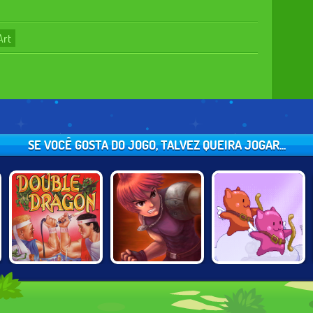
Art
SE VOCÊ GOSTA DO JOGO, TALVEZ QUEIRA JOGAR...
ARM OF
TWIN SHOT 2:
DOUBLE DRAGON
REVENGE
GOOD 'N EVIL