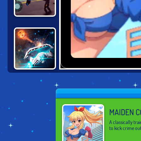
CYBER RAGE
RETRIBUTION
BREAKOUT PRO!
MAIDEN C
A classically tr
to kick crime out