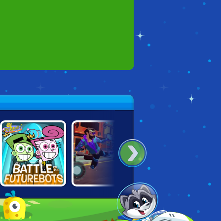
FAIRLY ODD
CYBER RAGE
TEEN TITANS
PARENTS: FIGHT
RETRIBUTION
JUMP JOUSTS
OF THE