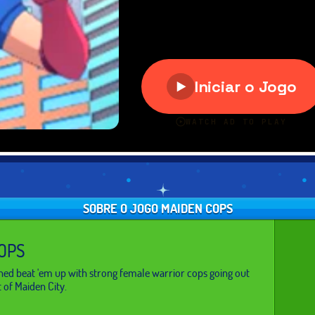
SOBRE O JOGO MAIDEN COPS
OPS
ained beat 'em up with strong female warrior cops going out
 of Maiden City.