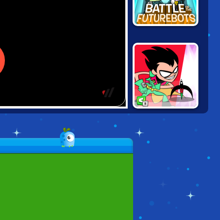
FAIRLY ODD
PARENTS: FIGHT
OF THE
FUTUREBOTS
TEEN TITANS
JUMP JOUSTS