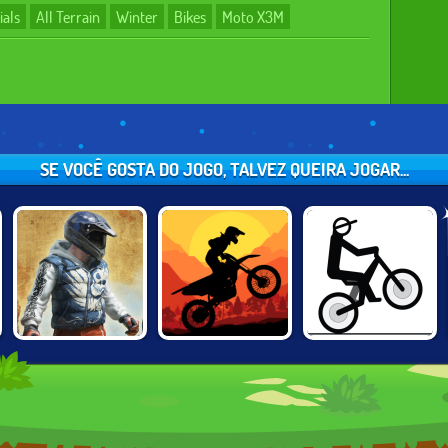
ials
All Terrain
Winter
Bikes
Moto X3M
SE VOCÊ GOSTA DO JOGO, TALVEZ QUEIRA JOGAR...
BIKE TRIALS
SUNSET BIKE
FREE RIDER
JAPAN
RACER