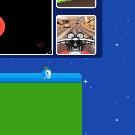
HILL CLIMB
RACING DELUXE
MOTO ROAD
RASH 3D