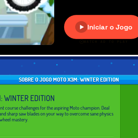
SOBRE O JOGO MOTO X3M: WINTER EDITION
: WINTER EDITION
nt course challenges for the aspiring Moto champion. Deal
e and sharp saw blades on your way to overcome sane physics
 wheel mastery.