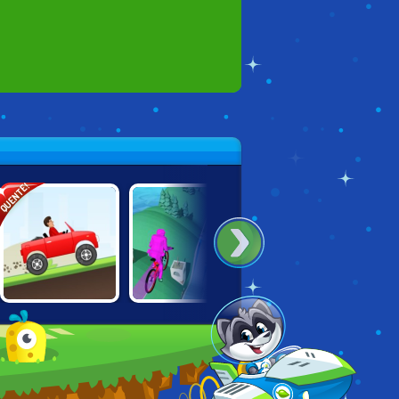
QUENTE!
HILL CLIMB
MOTO ROAD
BIKES HILL
RACING DELUXE
RASH 3D