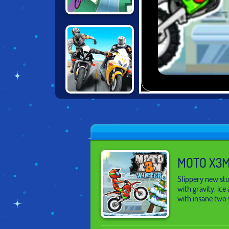
BIKES HILL
MOTO BIKE
ATTACK RACE
MASTER
MOTO X3M
Slippery new stu
with gravity, ic
with insane two