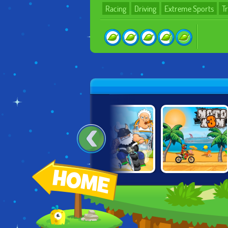
Racing
Driving
Extreme Sports
Tr
DIRT BIKE
MADMEN RACING
MOTO X3M
EXTREME
PARKOUR