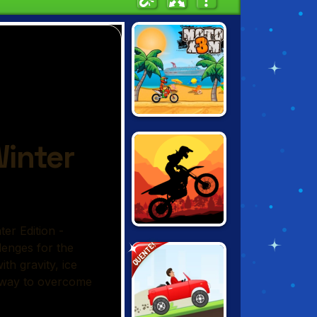
MOTO X3M
SUNSET BIKE
QUENTE!
RACER